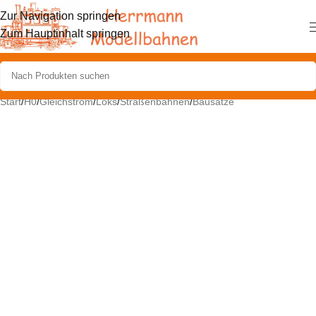
Zur Navigation springen
Zum Hauptinhalt springen
Start
/
H0
/
Gleichstrom
/
Loks
/
Straßenbahnen
/
Bausätze