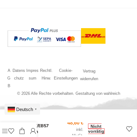
A
Datens
Impres
Rechtl.
Cookie-
Vertrag
G
chutz
sum
Hinw.
Einstellungen
widerrufen
B
© 2026 Alle Rechte vorbehalten. Gestaltung von
wahlreich
Deutsch
▼
48,60
€
BS ET57/EB57
Nicht
inkl.
Potsdam
vorrätig
MwSt.