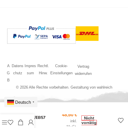
A
Datens
Impres
Rechtl.
Cookie-
Vertrag
G
chutz
sum
Hinw.
Einstellungen
widerrufen
B
© 2026 Alle Rechte vorbehalten. Gestaltung von
wahlreich
Deutsch
▼
48,60
€
BS ET57/EB57
Nicht
inkl.
Rostock
vorrätig
MwSt.