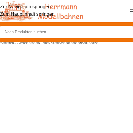
Zur Navigation springen
Zum Hauptinhalt springen
Start
/
H0
/
Gleichstrom
/
Loks
/
Straßenbahnen
/
Bausätze