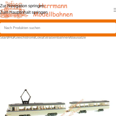
Zur Navigation springen
Zum Hauptinhalt springen
Start
/
H0
/
Gleichstrom
/
Loks
/
Straßenbahnen
/
Bausätze