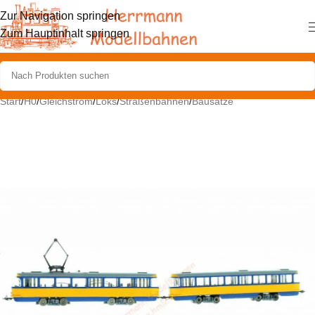
Zur Navigation springen
Zum Hauptinhalt springen
Start
/
H0
/
Gleichstrom
/
Loks
/
Straßenbahnen
/
Bausätze