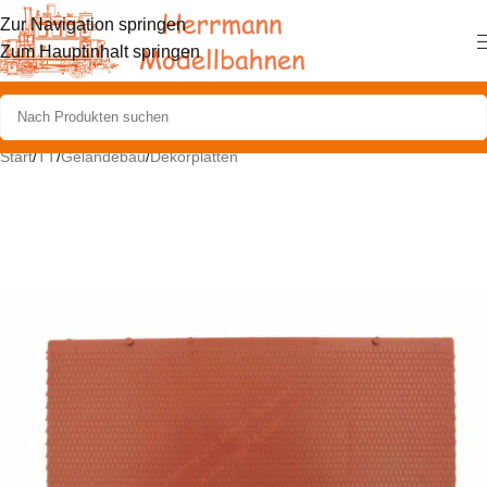
Zur Navigation springen
Zum Hauptinhalt springen
Start
/
TT
/
Geländebau
/
Dekorplatten