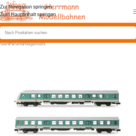
Zur Navigation springen
Zum Hauptinhalt springen
Start
/
N
/
Sets
/
Wagensets