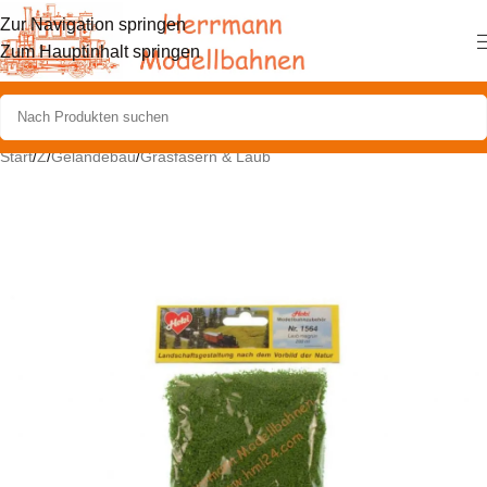
Zur Navigation springen
Zum Hauptinhalt springen
Start
/
Z
/
Geländebau
/
Grasfasern & Laub