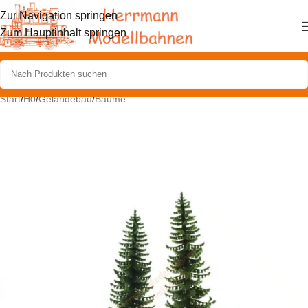
Zur Navigation springen
Zum Hauptinhalt springen
Start
/
H0
/
Geländebau
/
Bäume