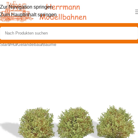
Zur Navigation springen
Zum Hauptinhalt springen
Start
/
H0
/
Geländebau
/
Bäume