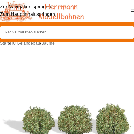
Zur Navigation springen
Zum Hauptinhalt springen
Start
/
H0
/
Geländebau
/
Bäume