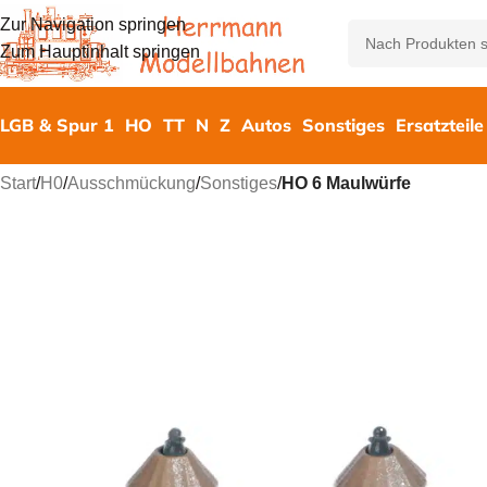
Zur Navigation springen
Zum Hauptinhalt springen
LGB & Spur 1
HO
TT
N
Z
Autos
Sonstiges
Ersatzteile
Start
/
H0
/
Ausschmückung
/
Sonstiges
/
HO 6 Maulwürfe