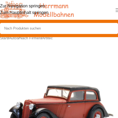
Zur Navigation springen
Zum Hauptinhalt springen
Start
/
Autos
/
Nach Firmen
/
Artitec