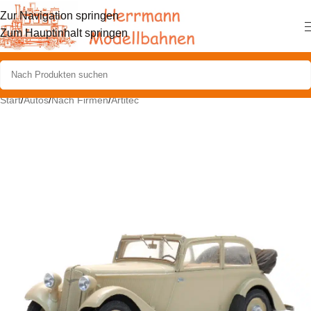
Zur Navigation springen
Zum Hauptinhalt springen
Start
/
Autos
/
Nach Firmen
/
Artitec