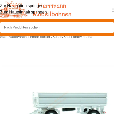
Zur Navigation springen
Zum Hauptinhalt springen
Start
/
Autos
/
nach Firmen sortiert
/
Busch
/
Bau-Landwirtschaft