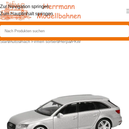
Zur Navigation springen
Zum Hauptinhalt springen
Start
/
Autos
/
nach Firmen sortiert
/
Herpa
/
PKW