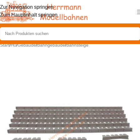
Zur Navigation springen
Zum Hauptinhalt springen
Start
/
H0
/
Gebäude
/
Bahngebäude
/
Bahnsteige