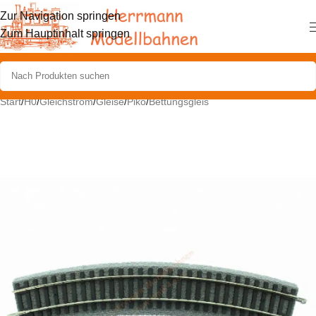
Zur Navigation springen
Zum Hauptinhalt springen
Start
/
H0
/
Gleichstrom
/
Gleise
/
Piko
/
Bettungsgleis