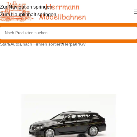
Zur Navigation springen
Zum Hauptinhalt springen
Start
/
Autos
/
nach Firmen sortiert
/
Herpa
/
PKW