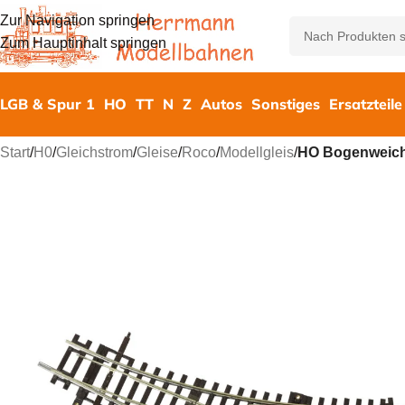
Zur Navigation springen
Zum Hauptinhalt springen
LGB & Spur 1
HO
TT
N
Z
Autos
Sonstiges
Ersatzteile
Start
/
H0
/
Gleichstrom
/
Gleise
/
Roco
/
Modellgleis
/
HO Bogenweiche