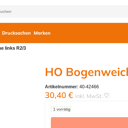
Drucksachen
Marken
 links R2/3
HO Bogenweich
Artikelnummer:
40-42466
30,40
€
inkl. MwSt.
1 vorrätig