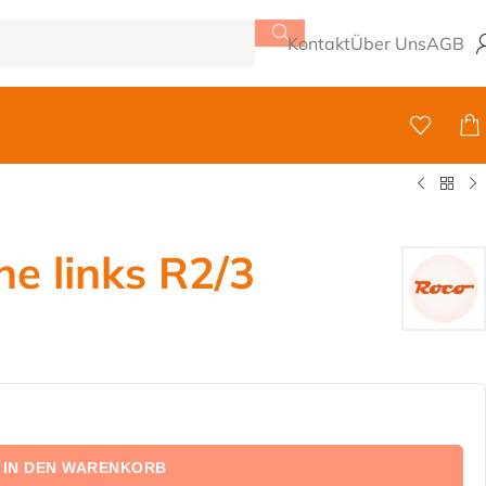
Kontakt
Über Uns
AGB
e links R2/3
IN DEN WARENKORB