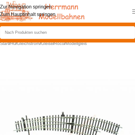
Zur Navigation springen
Zum Hauptinhalt springen
Start
/
H0
/
Gleichstrom
/
Gleise
/
Roco
/
Modellgleis