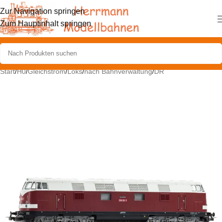
Zur Navigation springen
Zum Hauptinhalt springen
Start
/
H0
/
Gleichstrom
/
Loks
/
nach Bahnverwaltung
/
DR