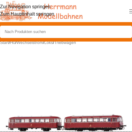
Zur Navigation springen
Zum Hauptinhalt springen
Start
/
H0
/
Wechselstrom
/
Loks
/
Triebwagen