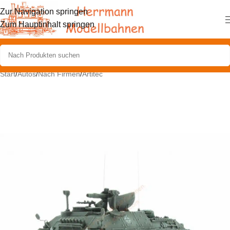
Zur Navigation springen
Zum Hauptinhalt springen
Start
/
Autos
/
Nach Firmen
/
Artitec