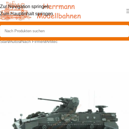
Zur Navigation springen
Zum Hauptinhalt springen
Start
/
Autos
/
Nach Firmen
/
Artitec