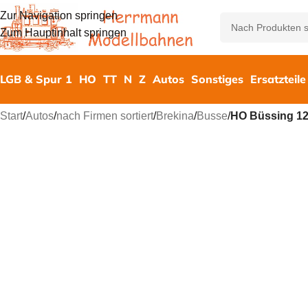
Zur Navigation springen
Zum Hauptinhalt springen
LGB & Spur 1
HO
TT
N
Z
Autos
Sonstiges
Ersatzteile
Start
/
Autos
/
nach Firmen sortiert
/
Brekina
/
Busse
/
HO Büssing 1