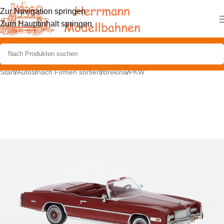
Zur Navigation springen
Zum Hauptinhalt springen
Start
/
Autos
/
nach Firmen sortiert
/
Brekina
/
PKW