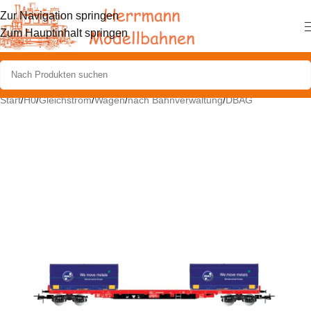
Zur Navigation springen
Zum Hauptinhalt springen
Start
/
H0
/
Gleichstrom
/
Wagen
/
nach Bahnverwaltung
/
DBAG