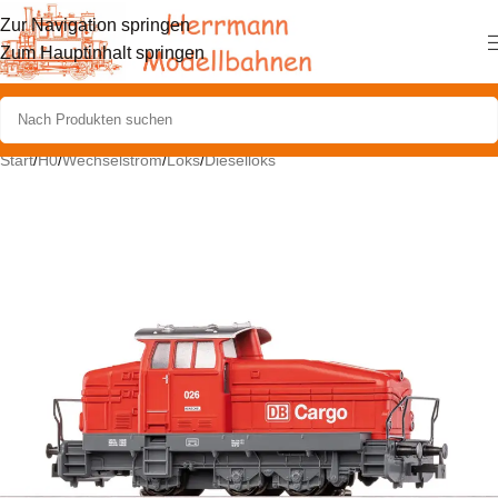
Zur Navigation springen
Zum Hauptinhalt springen
Start
/
H0
/
Wechselstrom
/
Loks
/
Dieselloks