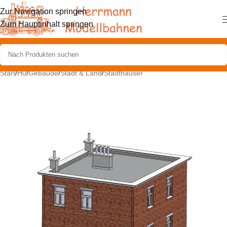
Zur Navigation springen
Zum Hauptinhalt springen
Start
/
H0
/
Gebäude
/
Stadt & Land
/
Stadthäuser