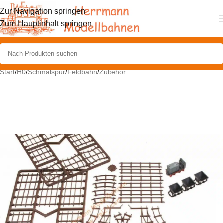
Zur Navigation springen
Zum Hauptinhalt springen
Start
/
H0
/
Schmalspur
/
Feldbahn
/
Zubehör