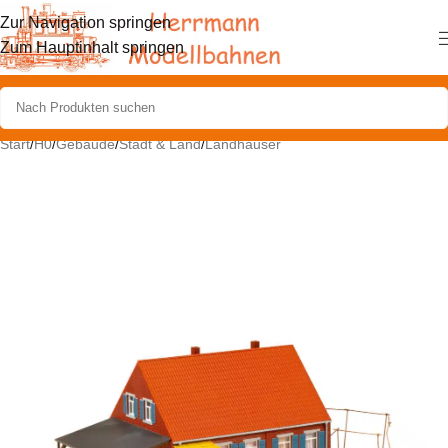
Zur Navigation springen
Zum Hauptinhalt springen
Start
/
H0
/
Gebäude
/
Stadt & Land
/
Landhäuser