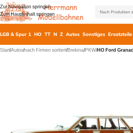
Zur Navigation springen
Zum Hauptinhalt springen
LGB & Spur 1
HO
TT
N
Z
Autos
Sonstiges
Ersatzteile
Start
/
Autos
/
nach Firmen sortiert
/
Brekina
/
PKW
/
HO Ford Granad