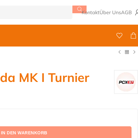
Kontakt
Über Uns
AGB
a MK I Turnier
IN DEN WARENKORB