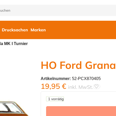
Drucksachen
Marken
a MK I Turnier
HO Ford Granad
Artikelnummer:
52-PCX870405
19,95
€
inkl. MwSt.
1 vorrätig