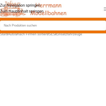
Zur Navigation springen
Zum Hauptinhalt springen
Start
/
Autos
/
nach Firmen sortiert
/
SES
/
Einsatzfahrzeuge