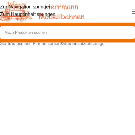
Zur Navigation springen
Zum Hauptinhalt springen
Start
/
Autos
/
nach Firmen sortiert
/
SES
/
Einsatzfahrzeuge