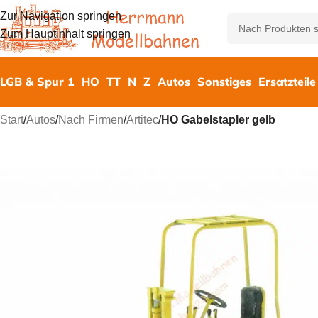
Zur Navigation springen
Zum Hauptinhalt springen
LGB & Spur 1
HO
TT
N
Z
Autos
Sonstiges
Ersatzteile
Start
/
Autos
/
Nach Firmen
/
Artitec
/
HO Gabelstapler gelb