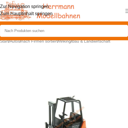
Zur Navigation springen
Zum Hauptinhalt springen
Start
/
Autos
/
nach Firmen sortiert
/
Wiking
/
Bau & Landwirtschaft