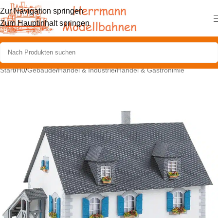
Zur Navigation springen
Zum Hauptinhalt springen
Start
/
H0
/
Gebäude
/
Handel & Industrie
/
Handel & Gastronimie