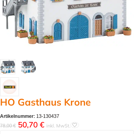
HO Gasthaus Krone
Artikelnummer:
13-130437
50,70
€
inkl. MwSt.
78,00
€