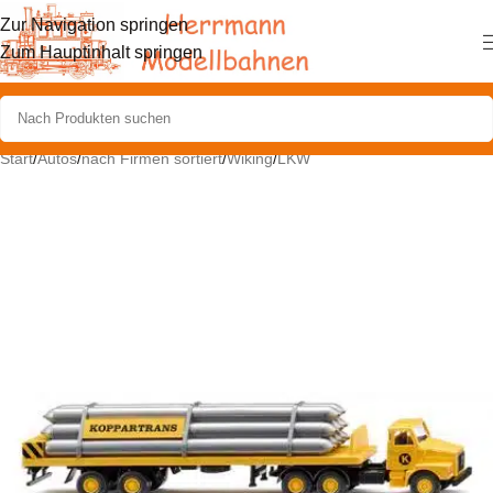
Zur Navigation springen
Zum Hauptinhalt springen
Start
/
Autos
/
nach Firmen sortiert
/
Wiking
/
LKW