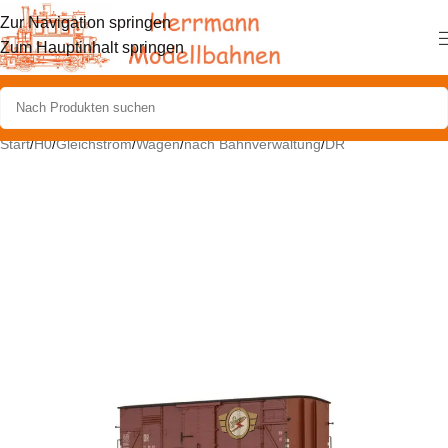
Zur Navigation springen
Zum Hauptinhalt springen
Start
/
H0
/
Gleichstrom
/
Wagen
/
nach Bahnverwaltung
/
DR