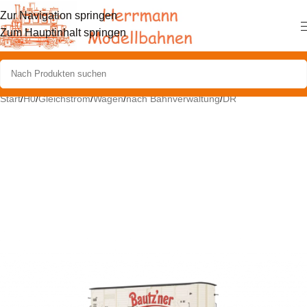
Zur Navigation springen
Zum Hauptinhalt springen
Start
/
H0
/
Gleichstrom
/
Wagen
/
nach Bahnverwaltung
/
DR