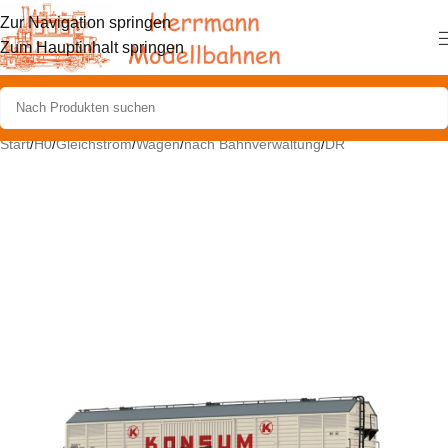
Zur Navigation springen
Zum Hauptinhalt springen
Start
/
H0
/
Gleichstrom
/
Wagen
/
nach Bahnverwaltung
/
DR