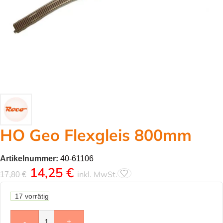
HO Geo Flexgleis 800mm
Artikelnummer:
40-61106
14,25
€
inkl. MwSt.
17,80
€
17 vorrätig
-
+