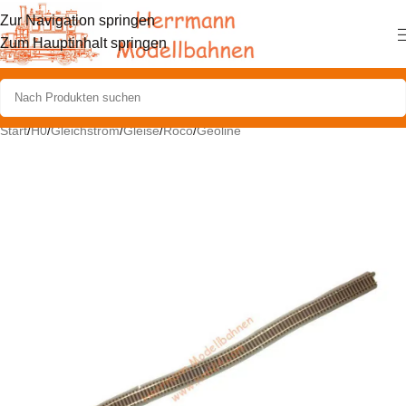
Zur Navigation springen
Zum Hauptinhalt springen
Start
/
H0
/
Gleichstrom
/
Gleise
/
Roco
/
Geoline