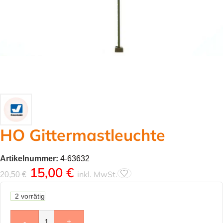
HO Gittermastleuchte
Artikelnummer:
4-63632
15,00
€
inkl. MwSt.
20,50
€
2 vorrätig
-
+