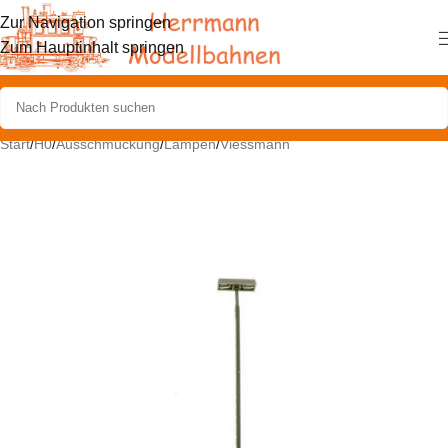
Zur Navigation springen
Zum Hauptinhalt springen
Start
/
H0
/
Ausschmückung
/
Lampen
/
Viessmann