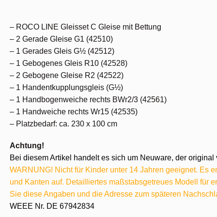
– ROCO LINE Gleisset C Gleise mit Bettung
– 2 Gerade Gleise G1 (42510)
– 1 Gerades Gleis G½ (42512)
– 1 Gebogenes Gleis R10 (42528)
– 2 Gebogene Gleise R2 (42522)
– 1 Handentkupplungsgleis (G½)
– 1 Handbogenweiche rechts BWr2/3 (42561)
– 1 Handweiche rechts Wr15 (42535)
– Platzbedarf: ca. 230 x 100 cm
Achtung!
Bei diesem Artikel handelt es sich um Neuware, der original 
WARNUNG! Nicht für Kinder unter 14 Jahren geeignet. Es ent
und Kanten auf. Detailliertes maßstabsgetreues Modell für
Sie diese Angaben und die Adresse zum späteren Nachschl
WEEE Nr. DE 67942834