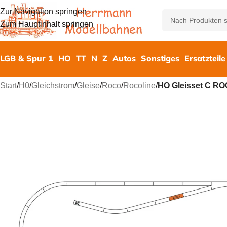
Zur Navigation springen
Zum Hauptinhalt springen
LGB & Spur 1
HO
TT
N
Z
Autos
Sonstiges
Ersatzteile
Start
/
H0
/
Gleichstrom
/
Gleise
/
Roco
/
Rocoline
/
HO Gleisset C R