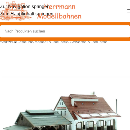
Zur Navigation springen
Zum Hauptinhalt springen
Start
/
H0
/
Gebäude
/
Handel & Industrie
/
Gewerbe & Industrie