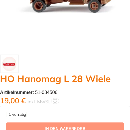
HO Hanomag L 28 Wiele
Artikelnummer:
51-034506
19,00
€
inkl. MwSt.
1 vorrätig
IN DEN WARENKORB