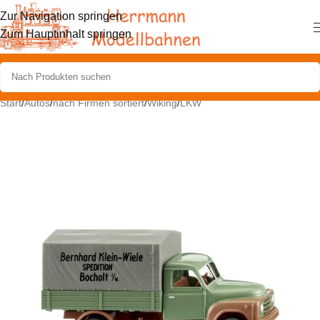
Zur Navigation springen
Zum Hauptinhalt springen
Start
/
Autos
/
nach Firmen sortiert
/
Wiking
/
LKW