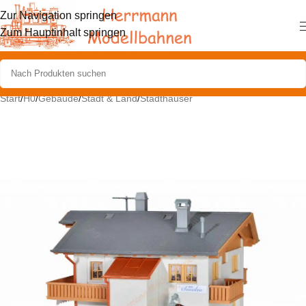
Zur Navigation springen
Zum Hauptinhalt springen
Start
/
H0
/
Gebäude
/
Stadt & Land
/
Stadthäuser