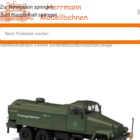
Zur Navigation springen
Zum Hauptinhalt springen
Start
/
Autos
/
nach Firmen sortiert
/
Busch
/
Einsatzfahrzeuge