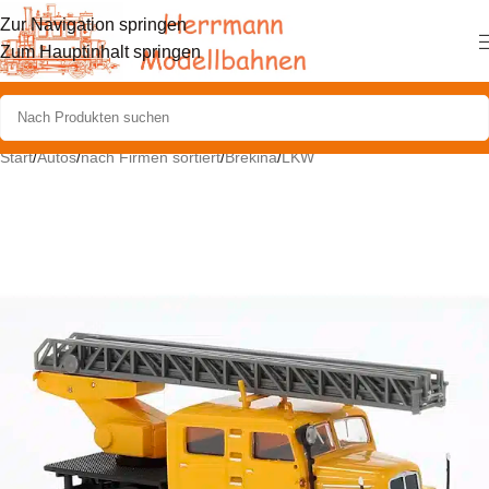
Zur Navigation springen
Zum Hauptinhalt springen
Start
/
Autos
/
nach Firmen sortiert
/
Brekina
/
LKW